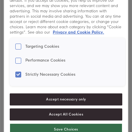
default. If you accept all cookies, you help us improve our
services, and we may show you more relevant content and
advertising. This may involve sharing information with
Ingredienser
partners in social media and advertising. You can at any time
accept or reject different cookie categories, or change your
Två stora pizzor
choices. Learn more about each category by clicking “Cookie
settings”. See also our
Privacy and Cookie Policy.
4 msk
Fiber HUSK®
Targeting Cookies
200 g
kikärtsmjöl
6 dl
vatten
Performance Cookies
½ dl
olivolja
Strictly Necessary Cookies
1 tsk
salt
30 g
jäst
Accept necessary only
Fyllning
Accept All Cookies
1
morot
Save Choices