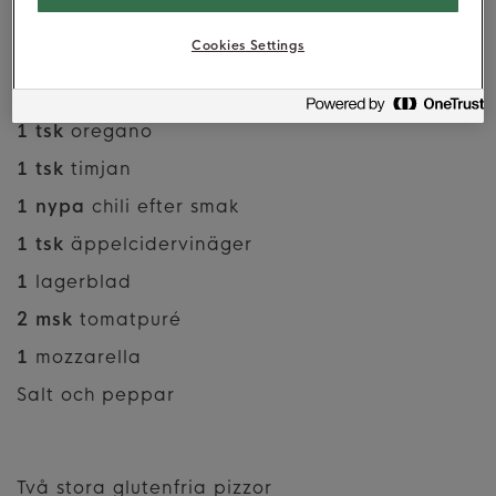
450 g
färska tomater
Cookies Settings
1
rödlök
1
stor vitlök
1 tsk
oregano
1 tsk
timjan
1 nypa
chili efter smak
1 tsk
äppelcidervinäger
1
lagerblad
2 msk
tomatpuré
1
mozzarella
Salt och peppar
Två stora glutenfria pizzor